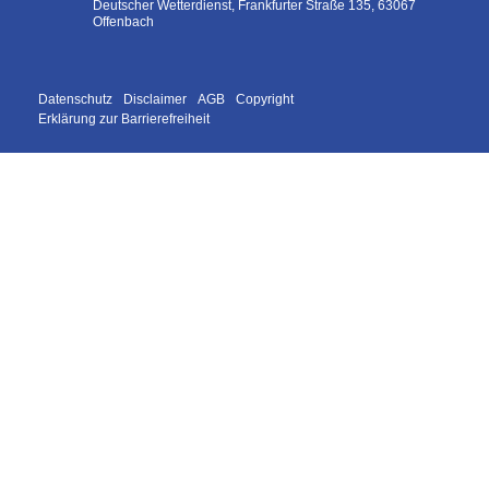
Deutscher Wetterdienst, Frankfurter Straße 135, 63067
Offenbach
Datenschutz
Disclaimer
AGB
Copyright
Erklärung zur Barrierefreiheit